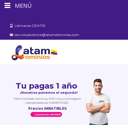
MENÚ
Llámanos GRATIS!
servicioalcliente@latamdominios.com
Tu pagas 1 año
¡Nosotros ponemos el segundo!
Tráfico ilimitado, Antivirus, WAF y muuucho espacio
Libertad absoluta, GARANTIZADO.
Precios IMBATIBLES
¡Comenzar AHORA!